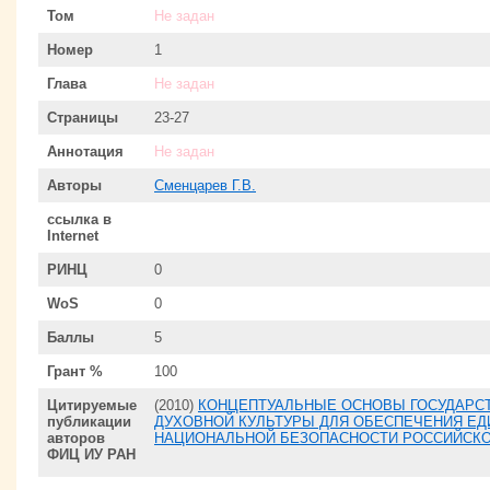
Том
Не задан
Номер
1
Глава
Не задан
Страницы
23-27
Аннотация
Не задан
Авторы
Сменцарев Г.В.
ссылка в
Internet
РИНЦ
0
WoS
0
Баллы
5
Грант %
100
Цитируемые
(2010)
КОНЦЕПТУАЛЬНЫЕ ОСНОВЫ ГОСУДАРСТ
публикации
ДУХОВНОЙ КУЛЬТУРЫ ДЛЯ ОБЕСПЕЧЕНИЯ ЕД
авторов
НАЦИОНАЛЬНОЙ БЕЗОПАСНОСТИ РОССИЙСК
ФИЦ ИУ РАН