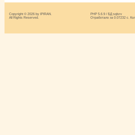
Copyright © 2026 by IPIRAN.
PHP 5.6.9 / БД sqlsrv
All Rights Reserved.
Отработало за 0.07232 с. Ко