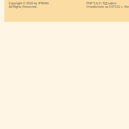
Copyright © 2026 by IPIRAN.
PHP 5.6.9 / БД sqlsrv
All Rights Reserved.
Отработало за 0.07131 с. Ко