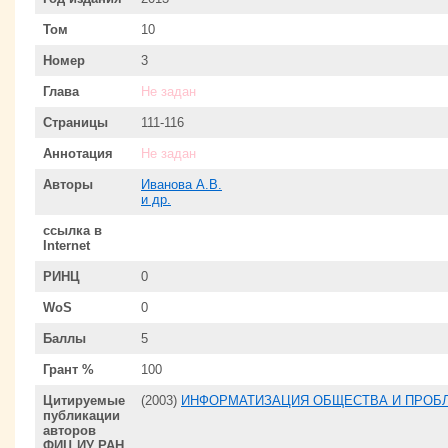
Том
10
Номер
3
Глава
Не задан
Страницы
111-116
Аннотация
Не задан
Авторы
Иванова А.В.
и др.
ссылка в
Internet
РИНЦ
0
WoS
0
Баллы
5
Грант %
100
Цитируемые
(2003)
ИНФОРМАТИЗАЦИЯ ОБЩЕСТВА И ПРОБ
публикации
авторов
ФИЦ ИУ РАН