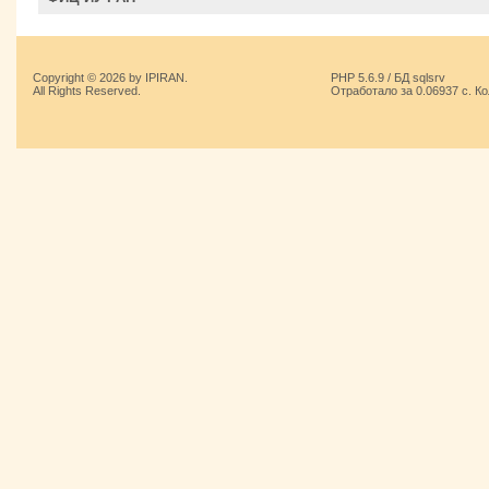
Copyright © 2026 by IPIRAN.
PHP 5.6.9 / БД sqlsrv
All Rights Reserved.
Отработало за 0.06937 с. К