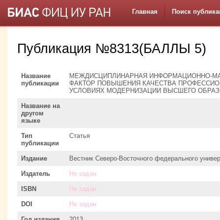
Главная
Поиск публика
Публикация №8313(БАЛЛЫ 5)
Название
МЕЖДИСЦИПЛИНАРНАЯ ИНФОРМАЦИОННО-МА
публикации
ФАКТОР ПОВЫШЕНИЯ КАЧЕСТВА ПРОФЕССИО
УСЛОВИЯХ МОДЕРНИЗАЦИИ ВЫСШЕГО ОБРА
Название на
другом
языке
Тип
Статья
публикации
Издание
Вестник Северо-Восточного федерального универ
Издатель
Не задан
ISBN
Не задан
DOI
Не задан
Год издания
2013