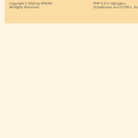
Copyright © 2026 by IPIRAN.
PHP 5.6.9 / БД sqlsrv
All Rights Reserved.
Отработало за 0.07195 с. К