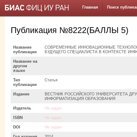
Главная
Поиск публика
Публикация №8222(БАЛЛЫ 5)
Название
СОВРЕМЕННЫЕ ИННОВАЦИОННЫЕ ТЕХНОЛОГ
публикации
БУДУЩЕГО СПЕЦИАЛИСТА В КОНТЕКСТЕ ИН
Название на
другом
языке
Тип
Статья
публикации
Издание
ВЕСТНИК РОССИЙСКОГО УНИВЕРСИТЕТА ДРУ
ИНФОРМАТИЗАЦИЯ ОБРАЗОВАНИЯ
Издатель
Не задан
ISBN
Не задан
DOI
Не задан
Год издания
2014