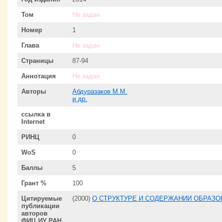
Том
Не задан
Номер
1
Глава
Не задан
Страницы
87-94
Аннотация
Не задан
Авторы
Абдуразаков М.М.
и др.
ссылка в
Internet
РИНЦ
0
WoS
0
Баллы
5
Грант %
100
Цитируемые
(2000)
О СТРУКТУРЕ И СОДЕРЖАНИИ ОБРАЗО
публикации
авторов
ФИЦ ИУ РАН