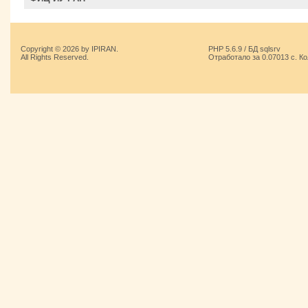
Copyright © 2026 by IPIRAN.
PHP 5.6.9 / БД sqlsrv
All Rights Reserved.
Отработало за 0.07013 с. К