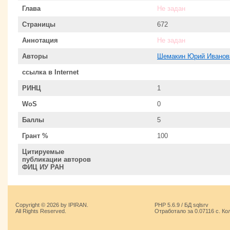
Глава
Не задан
Страницы
672
Аннотация
Не задан
Авторы
Шемакин Юрий Иванов
ссылка в Internet
РИНЦ
1
WoS
0
Баллы
5
Грант %
100
Цитируемые
публикации авторов
ФИЦ ИУ РАН
Copyright © 2026 by IPIRAN.
PHP 5.6.9 / БД sqlsrv
All Rights Reserved.
Отработало за 0.07116 с. Ко