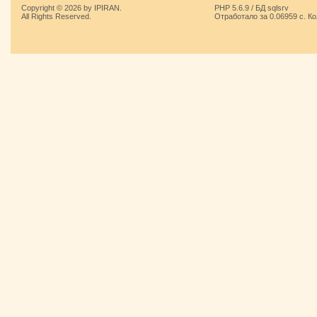
Copyright © 2026 by IPIRAN.
PHP 5.6.9 / БД sqlsrv
All Rights Reserved.
Отработало за 0.06959 с. К