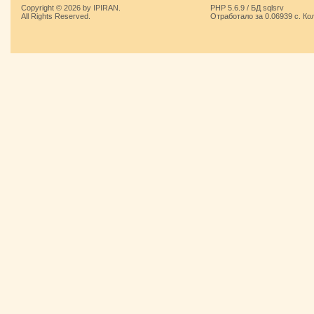
Copyright © 2026 by IPIRAN.
PHP 5.6.9 / БД sqlsrv
All Rights Reserved.
Отработало за 0.06939 с. Ко