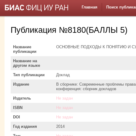
Главная
Поиск публика
Публикация №8180(БАЛЛЫ 5)
Название
ОСНОВНЫЕ ПОДХОДЫ К ПОНЯТИЮ И С
публикации
Название на
другом языке
Тип публикации
Доклад
Издание
В сборнике: Современные проблемы права
конференция: сборник докладов
Издатель
Не задан
ISBN
Не задан
DOI
Не задан
Год издания
2014
Том
Не задан