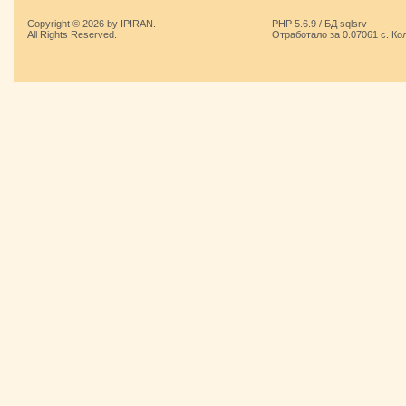
Copyright © 2026 by IPIRAN.
PHP 5.6.9 / БД sqlsrv
All Rights Reserved.
Отработало за 0.07061 с. Ко