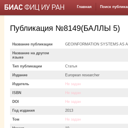
Главная
Поиск публика
Публикация №8149(БАЛЛЫ 5)
Название публикации
GEOINFORMATION SYSTEMS AS
Название на другом
языке
Тип публикации
Статья
Издание
European researcher
Издатель
Не задан
ISBN
Не задан
DOI
Не задан
Год издания
2013
Том
Не задан