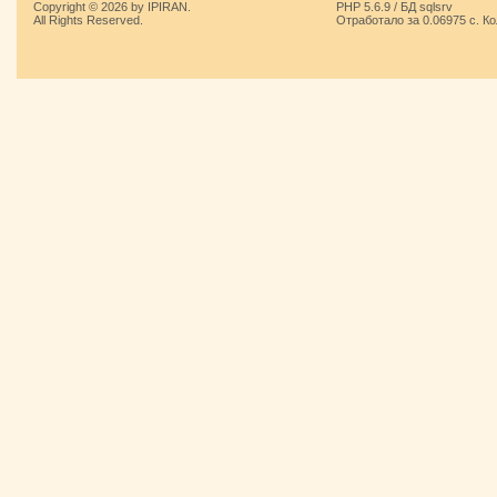
Copyright © 2026 by IPIRAN.
PHP 5.6.9 / БД sqlsrv
All Rights Reserved.
Отработало за 0.06975 с. К