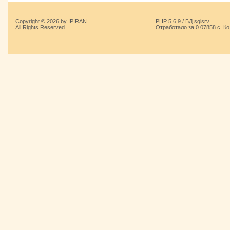
Copyright © 2026 by IPIRAN.
PHP 5.6.9 / БД sqlsrv
All Rights Reserved.
Отработало за 0.07858 с. К