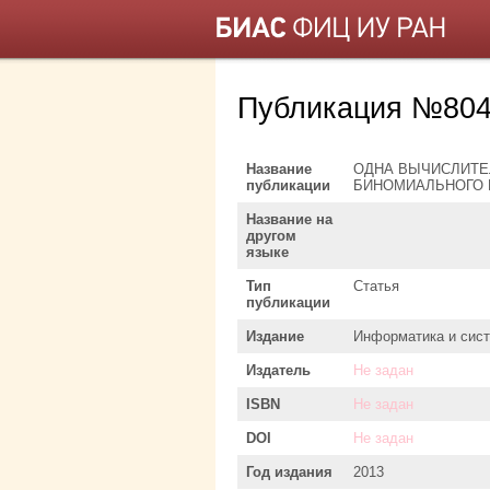
Публикация №804
Название
ОДНА ВЫЧИСЛИТЕ
публикации
БИНОМИАЛЬНОГО 
Название на
другом
языке
Тип
Статья
публикации
Издание
Информатика и сис
Издатель
Не задан
ISBN
Не задан
DOI
Не задан
Год издания
2013