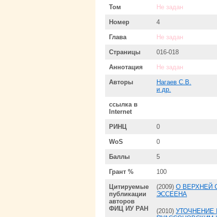
Том
Не задан
Номер
4
Глава
Не задан
Страницы
016-018
Аннотация
Не задан
Авторы
Нагаев С.В.
и др.
ссылка в
Internet
РИНЦ
0
WoS
0
Баллы
5
Грант %
100
Цитируемые
(2009)
О ВЕРХНЕЙ 
публикации
ЭССЕЕНА
авторов
ФИЦ ИУ РАН
(2010)
УТОЧНЕНИЕ 