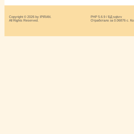
Copyright © 2026 by IPIRAN.
PHP 5.6.9 / БД sqlsrv
All Rights Reserved.
Отработало за 0.06876 с. К