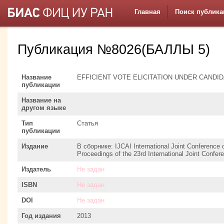
Главная
Поиск публика
Публикация №8026(БАЛЛЫ 5)
Название
EFFICIENT VOTE ELICITATION UNDER CANDI
публикации
Название на
другом языке
Тип
Статья
публикации
Издание
В сборнике: IJCAI International Joint Conference on
Proceedings of the 23rd International Joint Conferen
Издатель
Не задан
ISBN
Не задан
DOI
Не задан
Год издания
2013