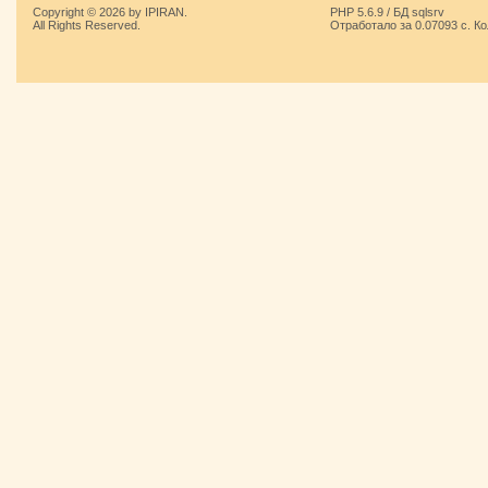
Copyright © 2026 by IPIRAN.
PHP 5.6.9 / БД sqlsrv
All Rights Reserved.
Отработало за 0.07093 с. К