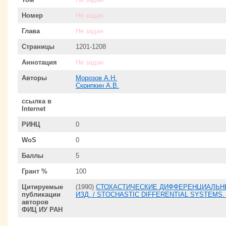
Номер
Не задан
Глава
Не задан
Страницы
1201-1208
Аннотация
Не задан
Авторы
Морозов А.Н.
Скрипкин А.В.
ссылка в
Internet
РИНЦ
0
WoS
0
Баллы
5
Грант %
100
Цитируемые
(1990)
СТОХАСТИЧЕСКИЕ ДИФФЕРЕНЦИАЛЬНЫ
публикации
ИЗД. / STOCHASTIC DIFFERENTIAL SYSTEMS.
авторов
ФИЦ ИУ РАН