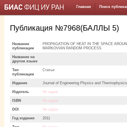
Главная
Поиск публика
Публикация №7968(БАЛЛЫ 5)
Название
PROPAGATION OF HEAT IN THE SPACE AROUND
публикации
MARKOVIAN RANDOM PROCESS
Название на
другом языке
Тип
Статья
публикации
Издание
Journal of Engineering Physics and Thermophysics
Издатель
Не задан
ISBN
Не задан
DOI
Не задан
Год издания
2011
Том
Не задан