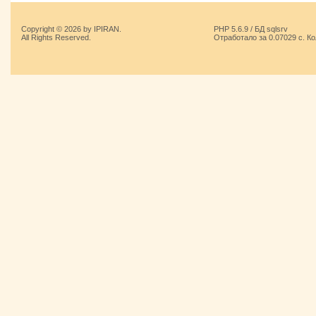
Copyright © 2026 by IPIRAN.
PHP 5.6.9 / БД sqlsrv
All Rights Reserved.
Отработало за 0.07029 с. К