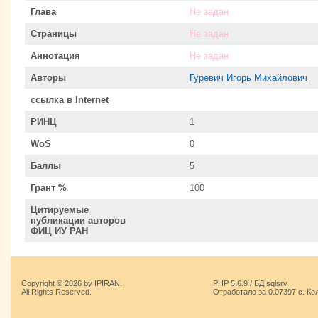
Глава
Не задан
Страницы
Не задан
Аннотация
Не задан
Авторы
Гуревич Игорь Михайлович
ссылка в Internet
РИНЦ
1
WoS
0
Баллы
5
Грант %
100
Цитируемые
публикации авторов
ФИЦ ИУ РАН
Copyright © 2026 by IPIRAN.
PHP 5.6.9 / БД sqlsrv
All Rights Reserved.
Отработало за 0.07397 с. Ко