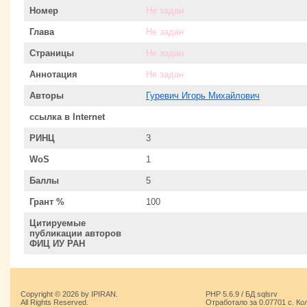
Номер
Не задан
Глава
Не задан
Страницы
Не задан
Аннотация
Не задан
Авторы
Гуревич Игорь Михайлович
ссылка в Internet
РИНЦ
3
WoS
1
Баллы
5
Грант %
100
Цитируемые
публикации авторов
ФИЦ ИУ РАН
Copyright © 2026 by IPIRAN.
PHP 5.6.9 / БД sqlsrv
All Rights Reserved.
Отработало за 0.07701 с. Ко