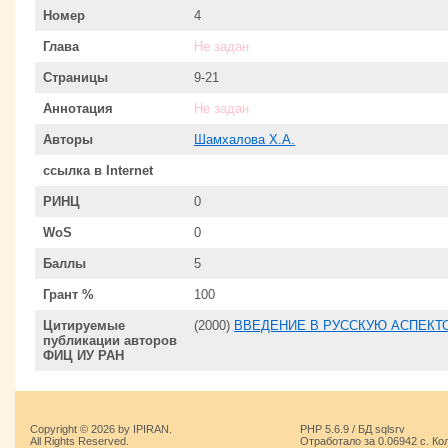
Номер
4
Глава
Не задан
Страницы
9-21
Аннотация
Не задан
Авторы
Шамхалова Х.А.
ссылка в Internet
РИНЦ
0
WoS
0
Баллы
5
Грант %
100
Цитируемые
(2000)
ВВЕДЕНИЕ В РУССКУЮ АСПЕК
публикации авторов
ФИЦ ИУ РАН
Copyright © 2026 by IPIRAN.
PHP 5.6.9 / БД sqlsrv
All Rights Reserved.
Отработало за 0.06942 с. Ко