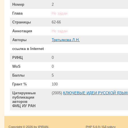
Номер
2
Глава
Не задан
Страницы
62-66
Аннотация
Не задан
Авторы
Третьякова Л.Н.
ссылка в Internet
РИНЦ
0
WoS
0
Баллы
5
Грант %
100
Цитируемые
(2005)
КЛЮЧЕВЫЕ ИДЕИ РУССКОЙ ЯЗЫК
публикации
авторов
ФИЦ ИУ РАН
Copyright © 2026 by IPIRAN.
PHP 5.6.9 / БД sqlsrv