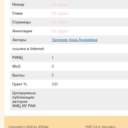
Номер
Не задан
Глава
Не задан
Страницы
Не задан
Аннотация
Не задан
Авторы
Зализняк Анна Андреевна
ссылка в Internet
РИНЦ
1
WoS
0
Баллы
5
Грант %
100
Цитируемые
публикации
авторов
ФИЦ ИУ РАН
Copyright © 2026 by IPIRAN.
PHP 5.6.9 / БД sqlsrv