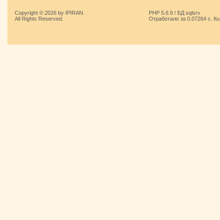
Copyright © 2026 by IPIRAN.
PHP 5.6.9 / БД sqlsrv
All Rights Reserved.
Отработало за 0.07264 с. К