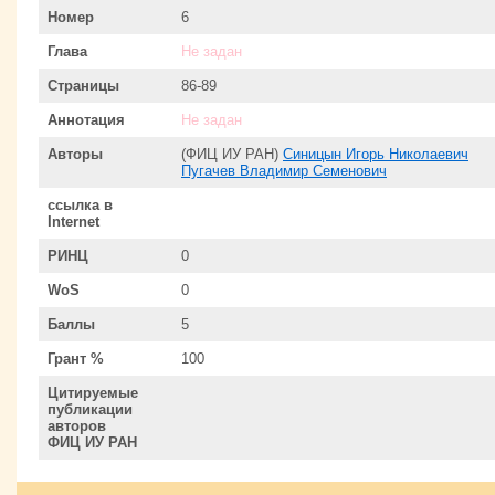
Номер
6
Глава
Не задан
Страницы
86-89
Аннотация
Не задан
Авторы
(ФИЦ ИУ РАН)
Синицын Игорь Николаевич
Пугачев Владимир Семенович
ссылка в
Internet
РИНЦ
0
WoS
0
Баллы
5
Грант %
100
Цитируемые
публикации
авторов
ФИЦ ИУ РАН