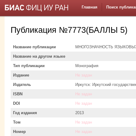
Главная
Поиск публика
Публикация №7773(БАЛЛЫ 5)
Название публикации
МНОГОЗНАЧНОСТЬ ЯЗЫКОВЫХ
Название на другом языке
Тип публикации
Монография
Издание
Не задан
Издатель
Иркутск: Иркутский государстве
ISBN
Не задан
DOI
Не задан
Год издания
2013
Том
Не задан
Номер
Не задан