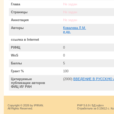
Глава
Не задан
Страницы
Не задан
Аннотация
Не задан
Авторы
Ковалева Л.М.
и др.
ссылка в Internet
РИНЦ
0
WoS
0
Баллы
5
Грант %
100
Цитируемые
(2000)
ВВЕДЕНИЕ В РУССКУЮ
публикации авторов
ФИЦ ИУ РАН
Copyright © 2026 by IPIRAN.
PHP 5.6.9 / БД sqlsrv
All Rights Reserved.
Отработало за 0.15612 с. К