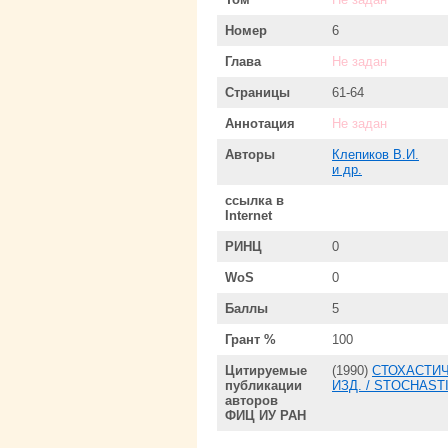
Номер
6
Глава
Не задан
Страницы
61-64
Аннотация
Не задан
Авторы
Клепиков В.И.
и др.
ссылка в
Internet
РИНЦ
0
WoS
0
Баллы
5
Грант %
100
Цитируемые
(1990)
СТОХАСТИЧ
публикации
ИЗД. / STOCHAST
авторов
ФИЦ ИУ РАН