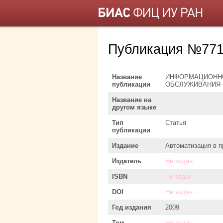
Публикация №771
Название
ИНФОРМАЦИОННО
публикации
ОБСЛУЖИВАНИЯ
Название на
другом языке
Тип
Статья
публикации
Издание
Автоматизация в 
Издатель
Не задан
ISBN
Не задан
DOI
Не задан
Год издания
2009
Том
Не задан