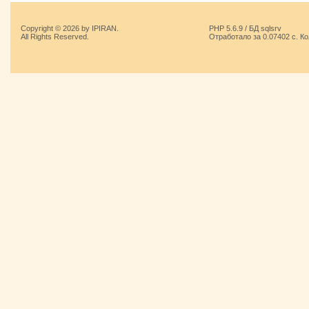
Copyright © 2026 by IPIRAN.
PHP 5.6.9 / БД sqlsrv
All Rights Reserved.
Отработало за 0.07402 с. К