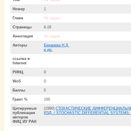
Номер
1
Глава
Не задан
Страницы
6-18
Аннотация
Не задан
Авторы
Бекарева Н.Д.
и др.
ссылка в
Internet
РИНЦ
0
WoS
0
Баллы
5
Грант %
100
Цитируемые
(1990)
СТОХАСТИЧЕСКИЕ ДИФФЕРЕНЦИАЛЬНЫ
публикации
ИЗД. / STOCHASTIC DIFFERENTIAL SYSTEMS.
авторов
ФИЦ ИУ РАН