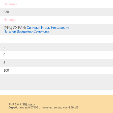
Не задан
630
Не задан
(ФИЦ ИУ РАН)
Синицын Игорь Николаевич
Пугачев Владимир Семенович
2
0
5
100
PHP 5.6.9 / БД sqlsrv
Отработало за 0.07406 с. Количество памяти: 4.89 MB