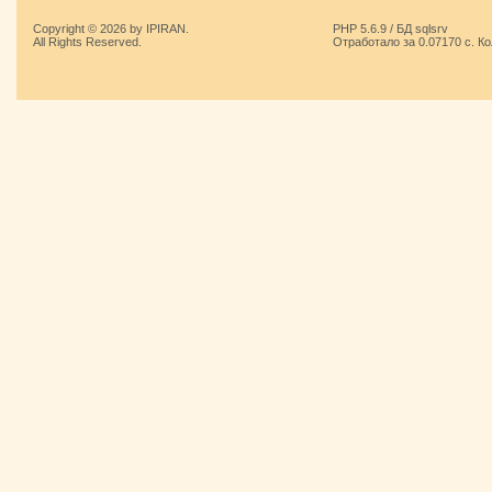
Copyright © 2026 by IPIRAN.
PHP 5.6.9 / БД sqlsrv
All Rights Reserved.
Отработало за 0.07170 с. К