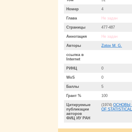
Номер
4
Глава
Не задан
Страницы
477-487
Аннотация
Не задан
Авторы
Zotov M. G.
ссылка в
Internet
РИНЦ
0
WoS
0
Баллы
5
Грант %
100
Цитируемые
(1974)
ОСНОВЫ 
публикации
OF STATISTICA
авторов
ФИЦ ИУ РАН