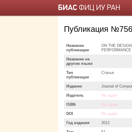
Публикация №756
Название
ON THE DESIGN
публикации
PERFORMANCE 
Название на
другом языке
Тип
Статья
публикации
Издание
Journal of Compu
Издатель
Не задан
ISBN
Не задан
DOI
Не задан
Год издания
2012
Том
51