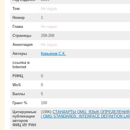
Том
Не задан
Номер
1
Глава
Не задан
Страницы
258-268
Аннотация
Не задан
Авторы
Кирьянов С.К.
ссылка в
Internet
РИНЦ
0
WoS
0
Баллы
5
Грант %
100
Цитируемые
(1996)
СТАНДАРТЫ OMG: ЯЗЫК ОПРЕДЕЛЕНИЯ 
публикации
/ OMG STANDARDS: INTERFACE DEFINITION L
авторов
ФИЦ ИУ РАН