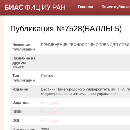
Главная
Поиск публика
Публикация №7528(БАЛЛЫ 5)
Название
ПРИМЕНЕНИЕ ТЕХНОЛОГИИ CORBA ДЛЯ СОЗ
публикации
Название на
другом
языке
Тип
Статья
публикации
Издание
Вестник Нижегородского университета им. Н.И. Л
моделирование и оптимальное управление
Издатель
Не задан
ISBN
Не задан
DOI
Не задан
Год издания
2004