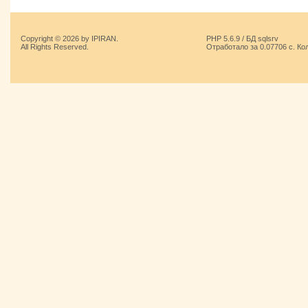
Copyright © 2026 by IPIRAN.
PHP 5.6.9 / БД sqlsrv
All Rights Reserved.
Отработало за 0.07706 с. Ко