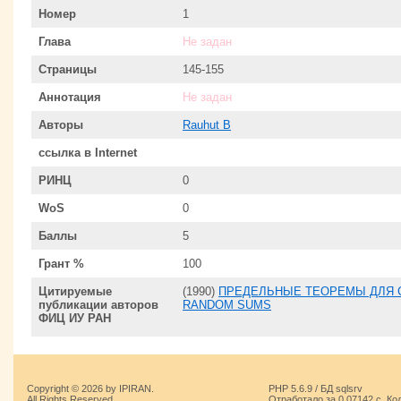
Номер
1
Глава
Не задан
Страницы
145-155
Аннотация
Не задан
Авторы
Rauhut B
ссылка в Internet
РИНЦ
0
WoS
0
Баллы
5
Грант %
100
Цитируемые
(1990)
ПРЕДЕЛЬНЫЕ ТЕОРЕМЫ ДЛЯ С
публикации авторов
RANDOM SUMS
ФИЦ ИУ РАН
Copyright © 2026 by IPIRAN.
PHP 5.6.9 / БД sqlsrv
All Rights Reserved.
Отработало за 0.07142 с. Ко