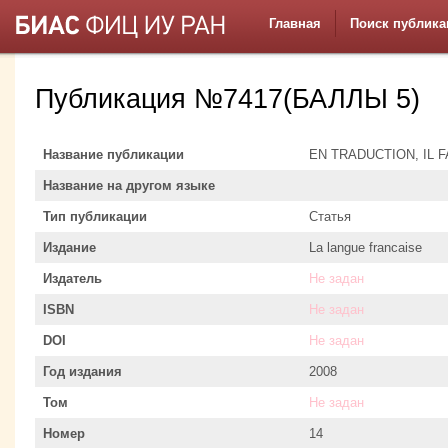
Главная
Поиск публика
Публикация №7417(БАЛЛЫ 5)
Название публикации
EN TRADUCTION, IL 
Название на другом языке
Тип публикации
Статья
Издание
La langue francaise
Издатель
Не задан
ISBN
Не задан
DOI
Не задан
Год издания
2008
Том
Не задан
Номер
14