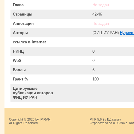
Глава
Не задан
Страницы
42-46
Аннотация
Не задан
Авторы
(ФИЦ ИУ РАН)
Нуриев
ссылка в Internet
РИНЦ
0
WoS
0
Баллы
5
Грант %
100
Цитируемые
публикации авторов
ФИЦ ИУ РАН
Copyright © 2026 by IPIRAN.
PHP 5.6.9 / БД sqlsrv
All Rights Reserved.
Отработало за 0.06394 с. Ко