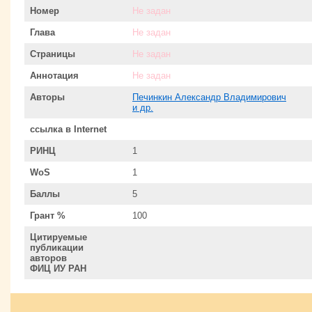
Номер
Не задан
Глава
Не задан
Страницы
Не задан
Аннотация
Не задан
Авторы
Печинкин Александр Владимирович
и др.
ссылка в Internet
РИНЦ
1
WoS
1
Баллы
5
Грант %
100
Цитируемые
публикации
авторов
ФИЦ ИУ РАН