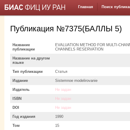
Главная
Поиск публика
Публикация №7375(БАЛЛЫ 5)
Название
EVALUATION METHOD FOR MULTI-CHAN
публикации
CHANNELS RESERVATION
Название на другом
языке
Тип публикации
Статья
Издание
Sistemnoe modelirovanie
Издатель
Не задан
ISBN
Не задан
DOI
Не задан
Год издания
1990
Том
15