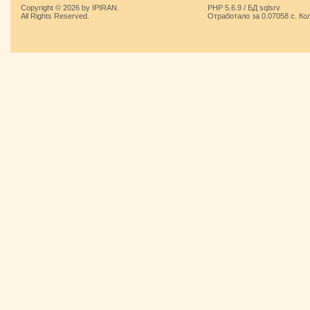
Copyright © 2026 by IPIRAN.
PHP 5.6.9 / БД sqlsrv
All Rights Reserved.
Отработало за 0.07058 с. Ко