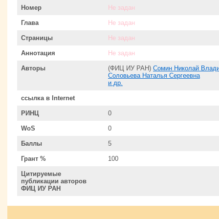
Номер
Не задан
Глава
Не задан
Страницы
Не задан
Аннотация
Не задан
Авторы
(ФИЦ ИУ РАН)
Сомин Николай Влад
Соловьева Наталья Сергеевна
и др.
ссылка в Internet
РИНЦ
0
WoS
0
Баллы
5
Грант %
100
Цитируемые
публикации авторов
ФИЦ ИУ РАН