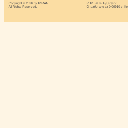
Copyright © 2026 by IPIRAN.
PHP 5.6.9 / БД sqlsrv
All Rights Reserved.
Отработало за 0.06910 с. К