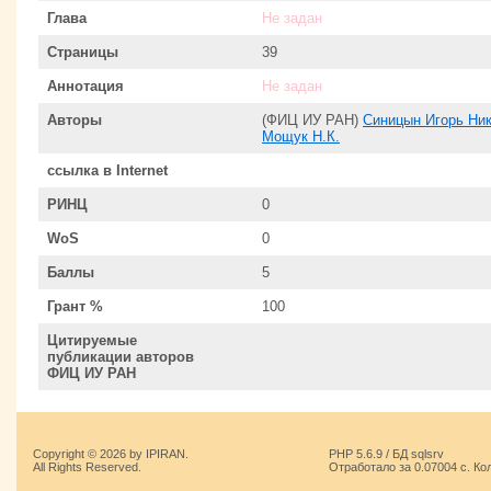
Глава
Не задан
Страницы
39
Аннотация
Не задан
Авторы
(ФИЦ ИУ РАН)
Синицын Игорь Ни
Мощук Н.К.
ссылка в Internet
РИНЦ
0
WoS
0
Баллы
5
Грант %
100
Цитируемые
публикации авторов
ФИЦ ИУ РАН
Copyright © 2026 by IPIRAN.
PHP 5.6.9 / БД sqlsrv
All Rights Reserved.
Отработало за 0.07004 с. Ко