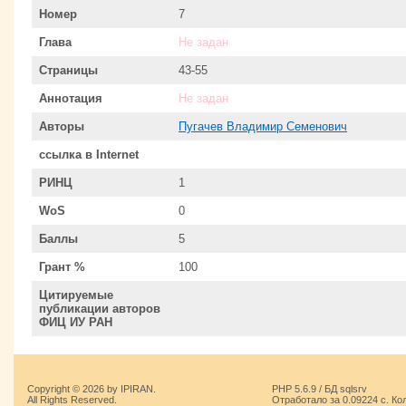
Номер
7
Глава
Не задан
Страницы
43-55
Аннотация
Не задан
Авторы
Пугачев Владимир Семенович
ссылка в Internet
РИНЦ
1
WoS
0
Баллы
5
Грант %
100
Цитируемые
публикации авторов
ФИЦ ИУ РАН
Copyright © 2026 by IPIRAN.
PHP 5.6.9 / БД sqlsrv
All Rights Reserved.
Отработало за 0.09224 с. Ко