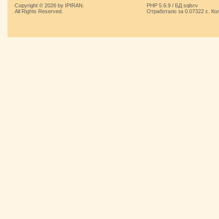
Copyright © 2026 by IPIRAN.
PHP 5.6.9 / БД sqlsrv
All Rights Reserved.
Отработало за 0.07322 с. Ко