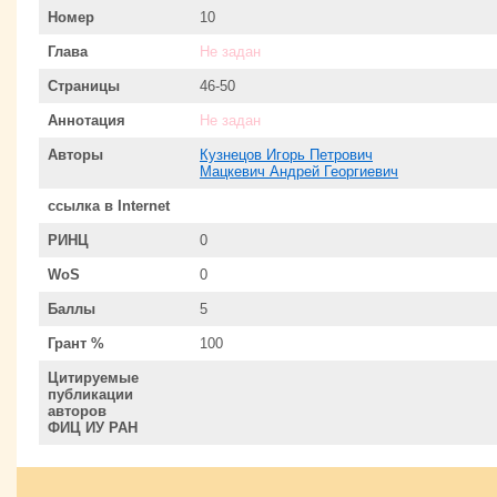
Номер
10
Глава
Не задан
Страницы
46-50
Аннотация
Не задан
Авторы
Кузнецов Игорь Петрович
Мацкевич Андрей Георгиевич
ссылка в Internet
РИНЦ
0
WoS
0
Баллы
5
Грант %
100
Цитируемые
публикации
авторов
ФИЦ ИУ РАН