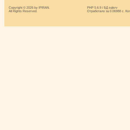
Copyright © 2026 by IPIRAN.
PHP 5.6.9 / БД sqlsrv
All Rights Reserved.
Отработало за 0.06988 с. Ко