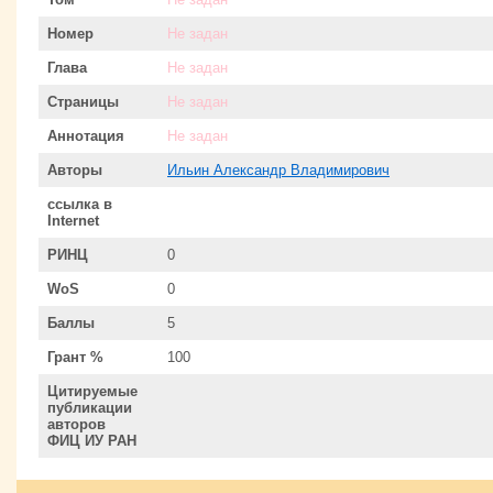
Номер
Не задан
Глава
Не задан
Страницы
Не задан
Аннотация
Не задан
Авторы
Ильин Александр Владимирович
ссылка в
Internet
РИНЦ
0
WoS
0
Баллы
5
Грант %
100
Цитируемые
публикации
авторов
ФИЦ ИУ РАН