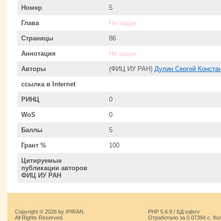
Номер
5
Глава
Не задан
Страницы
86
Аннотация
Не задан
Авторы
(ФИЦ ИУ РАН)
Дулин Сергей Конста
ссылка в Internet
РИНЦ
0
WoS
0
Баллы
5
Грант %
100
Цитируемые
публикации авторов
ФИЦ ИУ РАН
Copyright © 2026 by IPIRAN.
PHP 5.6.9 / БД sqlsrv
All Rights Reserved.
Отработало за 0.07394 с. Ко