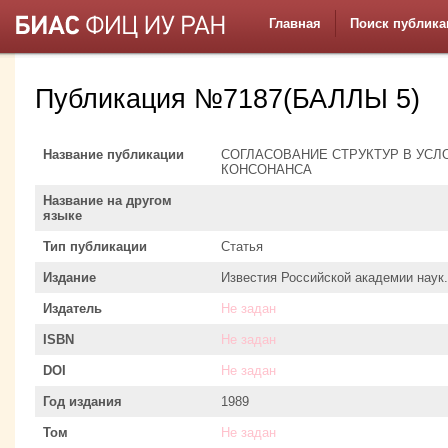
Главная
Поиск публика
Публикация №7187(БАЛЛЫ 5)
Название публикации
СОГЛАСОВАНИЕ СТРУКТУР В УС
КОНСОНАНСА
Название на другом
языке
Тип публикации
Статья
Издание
Известия Российской академии наук
Издатель
Не задан
ISBN
Не задан
DOI
Не задан
Год издания
1989
Том
Не задан