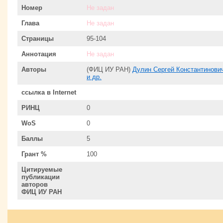
Номер
Не задан
Глава
Не задан
Страницы
95-104
Аннотация
Не задан
Авторы
(ФИЦ ИУ РАН)
Дулин Сергей Константинови
и др.
ссылка в Internet
РИНЦ
0
WoS
0
Баллы
5
Грант %
100
Цитируемые
публикации
авторов
ФИЦ ИУ РАН