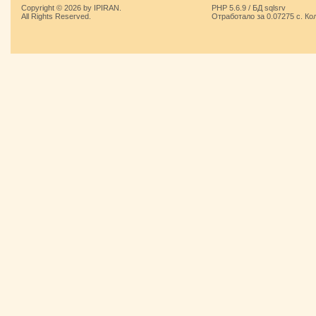
Copyright © 2026 by IPIRAN.
PHP 5.6.9 / БД sqlsrv
All Rights Reserved.
Отработало за 0.07275 с. Ко