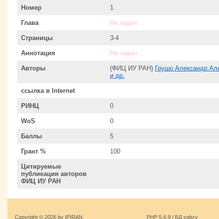
Номер
1
Глава
Не задан
Страницы
3-4
Аннотация
Не задан
Авторы
(ФИЦ ИУ РАН)
Грушо Александр Ал
и др.
ссылка в Internet
РИНЦ
0
WoS
0
Баллы
5
Грант %
100
Цитируемые
публикации авторов
ФИЦ ИУ РАН
Copyright © 2026 by IPIRAN.
PHP 5.6.9 / БД sqlsrv