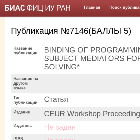
Главная
Поиск публика
Публикация №7146(БАЛЛЫ 5)
Название
BINDING OF PROGRAMMI
публикации
SUBJECT MEDIATORS FOR
SOLVING*
Название на
другом
языке
Тип
Статья
публикации
Издание
CEUR Workshop Proceeding
Издатель
Не задан
ISBN