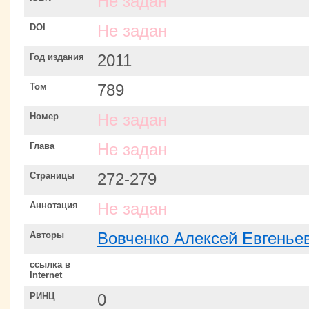
Не задан
DOI
Не задан
Год издания
2011
Том
789
Номер
Не задан
Глава
Не задан
Страницы
272-279
Аннотация
Не задан
Авторы
Вовченко Алексей Евгенье
ссылка в
Internet
РИНЦ
0