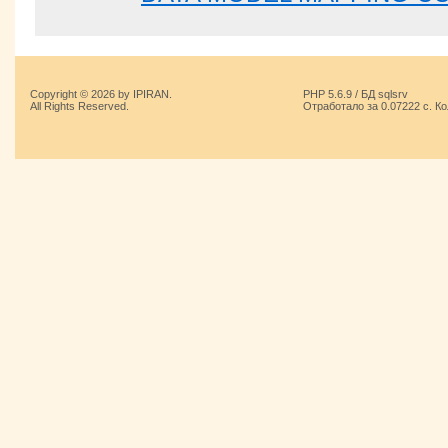
Copyright © 2026 by IPIRAN.
PHP 5.6.9 / БД sqlsrv
All Rights Reserved.
Отработало за 0.07222 с. К