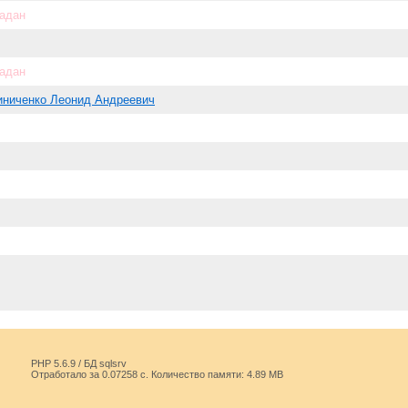
задан
задан
иниченко Леонид Андреевич
PHP 5.6.9 / БД sqlsrv
Отработало за 0.07258 с. Количество памяти: 4.89 MB