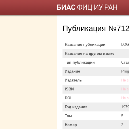
Публикация №712
Название публикации
LOG
Название на другом языке
Тип публикации
Ста
Издание
Prog
Издатель
Не 
ISBN
Не 
DOI
Не 
Год издания
197
Том
5
Номер
2