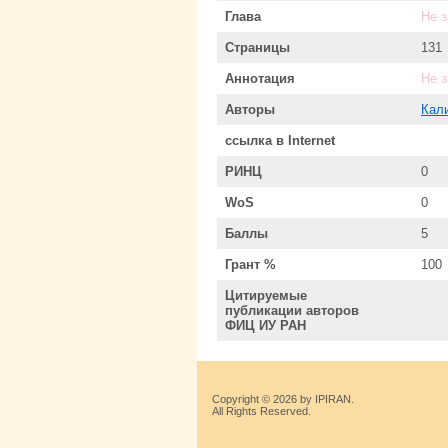
Глава
Не 
Страницы
131
Аннотация
Не 
Авторы
Кал
ссылка в Internet
РИНЦ
0
WoS
0
Баллы
5
Грант %
100
Цитируемые
публикации авторов
ФИЦ ИУ РАН
Copyright © 2026 by IPIRAN.
All Rights Reserved.