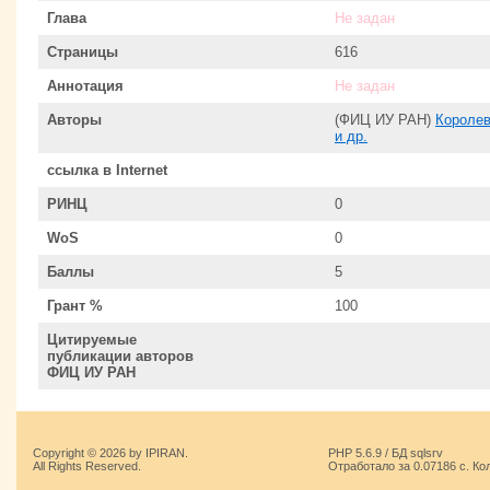
Глава
Не задан
Страницы
616
Аннотация
Не задан
Авторы
(ФИЦ ИУ РАН)
Королев
и др.
ссылка в Internet
РИНЦ
0
WoS
0
Баллы
5
Грант %
100
Цитируемые
публикации авторов
ФИЦ ИУ РАН
Copyright © 2026 by IPIRAN.
PHP 5.6.9 / БД sqlsrv
All Rights Reserved.
Отработало за 0.07186 с. Ко