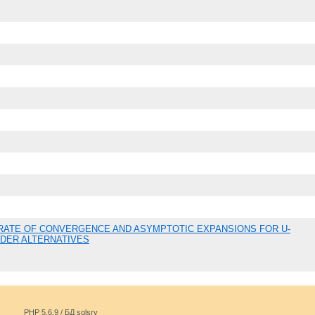
RATE OF CONVERGENCE AND ASYMPTOTIC EXPANSIONS FOR U-
NDER ALTERNATIVES
PHP 5.6.9 / БД sqlsrv