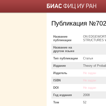
Публикация №702
Название
ON EDGEWORT
публикации
STRUCTURES W
Название на
другом языке
Тип публикации
Статья
Издание
Theory of Probabi
Издатель
Не задан
ISBN
Не задан
DOI
Не задан
Год издания
2008
Том
52