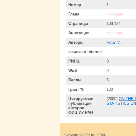
Номер
1
Глава
Не задан
Страницы
108-124
Аннотация
Не задан
Авторы
Rotar V.
ссылка в Internet
РИНЦ
0
WoS
0
Баллы
5
Грант %
100
Цитируемые
(2000)
ON THE 
публикации
STATISTICS U
авторов
ФИЦ ИУ РАН
Copyright © 2026 by IPIRAN.