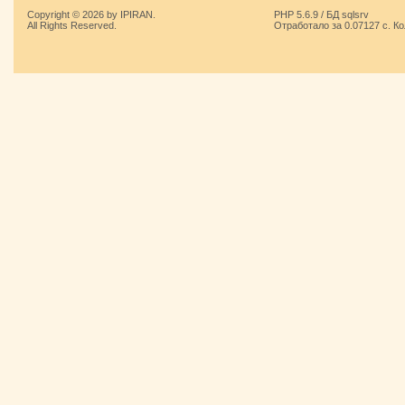
Copyright © 2026 by IPIRAN.
PHP 5.6.9 / БД sqlsrv
All Rights Reserved.
Отработало за 0.07127 с. К