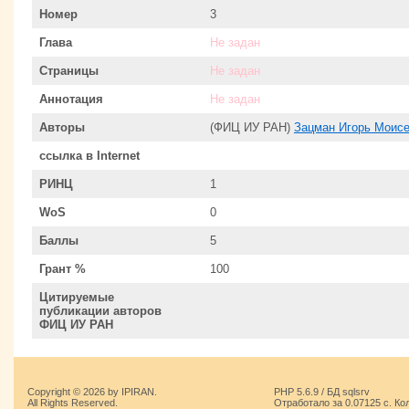
Номер
3
Глава
Не задан
Страницы
Не задан
Аннотация
Не задан
Авторы
(ФИЦ ИУ РАН)
Зацман Игорь Моис
ссылка в Internet
РИНЦ
1
WoS
0
Баллы
5
Грант %
100
Цитируемые
публикации авторов
ФИЦ ИУ РАН
Copyright © 2026 by IPIRAN.
PHP 5.6.9 / БД sqlsrv
All Rights Reserved.
Отработало за 0.07125 с. Ко