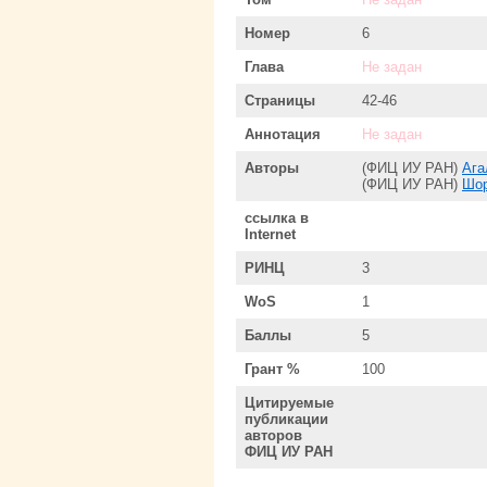
Номер
6
Глава
Не задан
Страницы
42-46
Аннотация
Не задан
Авторы
(ФИЦ ИУ РАН)
Ага
(ФИЦ ИУ РАН)
Шор
ссылка в
Internet
РИНЦ
3
WoS
1
Баллы
5
Грант %
100
Цитируемые
публикации
авторов
ФИЦ ИУ РАН