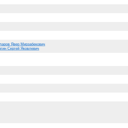
ларов Явер Мирзабекович
гин Сергей Яковлевич