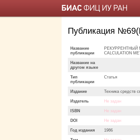
Публикация №69
Название
РЕКУРРЕНТНЫЙ 
публикации
CALCULATION M
Название на
другом языке
Тип
Статья
публикации
Издание
Техника средств с
Издатель
Не задан
ISBN
Не задан
DOI
Не задан
Год издания
1986
Том
Не задан