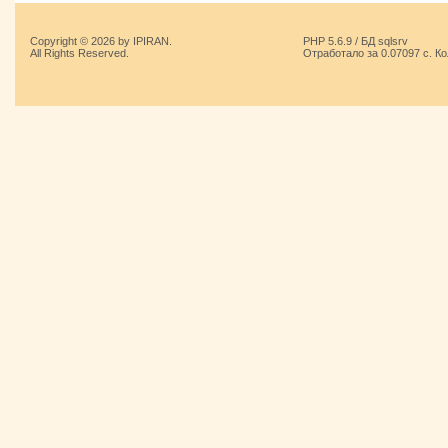
Copyright © 2026 by IPIRAN.
PHP 5.6.9 / БД sqlsrv
All Rights Reserved.
Отработало за 0.07097 с. К