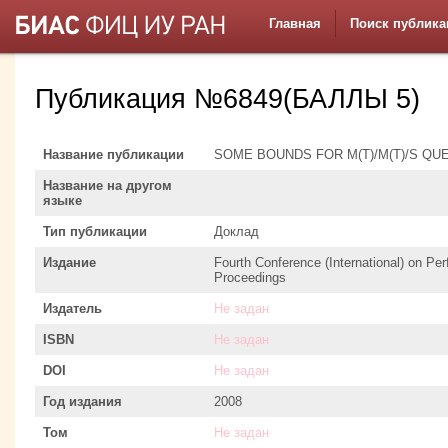
Главная
Поиск публика
Публикация №6849(БАЛЛЫ 5)
Название публикации
SOME BOUNDS FOR M(T)/M(T)/S Q
Название на другом
языке
Тип публикации
Доклад
Издание
Fourth Conference (International) on P
Proceedings
Издатель
Не задан
ISBN
Не задан
DOI
Не задан
Год издания
2008
Том
Не задан