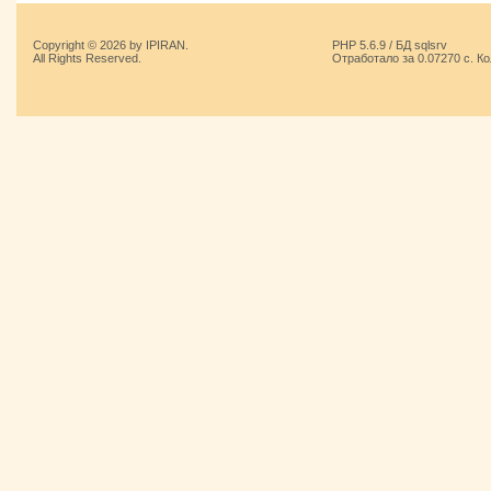
Copyright © 2026 by IPIRAN.
PHP 5.6.9 / БД sqlsrv
All Rights Reserved.
Отработало за 0.07270 с. К