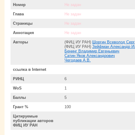
Номер
Не задан
Глава
Не задан
Страницы
Не задан
Аннотация
Не задан
Авторы
(ФИЦ ИУ РАН)
Шоргин Всеволод Серг
(ФИЦ ИУ РАН)
Зейфман Александр И
Бенинг Владимир Евгеньевич
Сатин Яков Александрович
Чегодаев А.В.
ссылка в Internet
РИНЦ
6
WoS
1
Баллы
5
Грант %
100
Цитируемые
публикации авторов
ФИЦ ИУ РАН