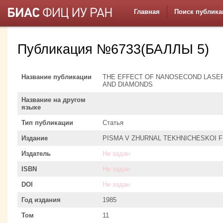
Главная
Поиск публика
Публикация №6733(БАЛЛЫ 5)
Название публикации
THE EFFECT OF NANOSECOND LASER
AND DIAMONDS
Название на другом
языке
Тип публикации
Статья
Издание
PISMA V ZHURNAL TEKHNICHESKOI FI
Издатель
Не задан
ISBN
Не задан
DOI
Не задан
Год издания
1985
Том
11