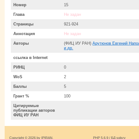
Номер
15
Глава
Не задан
Страницы
921-924
Аннотация
Не задан
Авторы
(ФИЦ ИУ РАН)
Арутюнов Евгений Напо
и др.
ссылка в Internet
РИНЦ
0
WoS
2
Баллы
5
Грант %
100
Цитируемые
публикации авторов
ФИЦ ИУ РАН
Copyright © 2026 by IPIRAN.
PHP 5.6.9 / БД sqlsrv