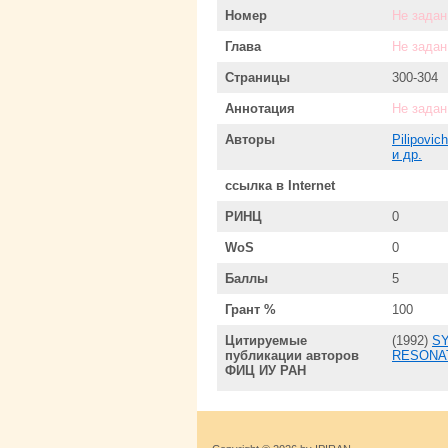
Номер
Не задан
Глава
Не задан
Страницы
300-304
Аннотация
Не задан
Авторы
Pilipovic
и др.
ссылка в Internet
РИНЦ
0
WoS
0
Баллы
5
Грант %
100
Цитируемые
(1992)
SY
публикации авторов
RESONA
ФИЦ ИУ РАН