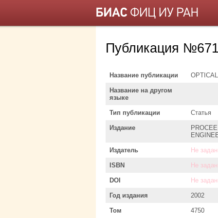
Публикация №671
Название публикации
OPTICAL
Название на другом
языке
Тип публикации
Статья
Издание
PROCEED
ENGINEE
Издатель
Не задан
ISBN
Не задан
DOI
Не задан
Год издания
2002
Том
4750